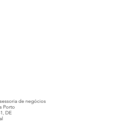
ssessoria de negócios
s Porto
41, DE
al