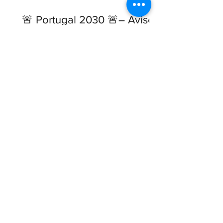
🚨 Portugal 2030 🚨– Avisos
abertos ou a abrir
brevemente
Tags
Assessoria
B.Plying overseas
BRANDING
COVID-19
Clientes
Competitividade
Consultoria
CrescmentoSustentado
Engagement
Focus&Alignment
Iapmei
Inovação
InovaçãoProdutiva
Investimento
Leadership Vision
MARCA
Nearshoring
Organização
PowerUp
Qualificação
Resultados
SucessãoEmpresasFamiliares
bebidas
bply
criatividade
fazeraconteceramudança
gestaodamudança
humano
industria 4.0
marketing
posicionamento
resiliência
sidra