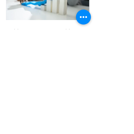
🚨 Portugal 2030 🚨– Avisos
abertos ou a abrir
brevemente
Tags
Assessoria
B.Plying overseas
BRANDING
COVID-19
Clientes
Competitividade
Consultoria
CrescmentoSustentado
Engagement
Focus&Alignment
Iapmei
Inovação
InovaçãoProdutiva
Investimento
Leadership Vision
MARCA
Nearshoring
Organização
PowerUp
Qualificação
Resultados
SucessãoEmpresasFamiliares
bebidas
bply
criatividade
fazeraconteceramudança