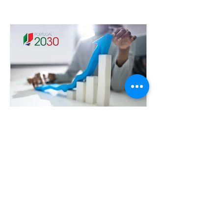
IA para PME — novo Aviso
aberto.
🚨 Portugal 2030 🚨– Avisos
abertos ou a abrir
brevemente
Tags
Assessoria
B.Plying overseas
BRANDING