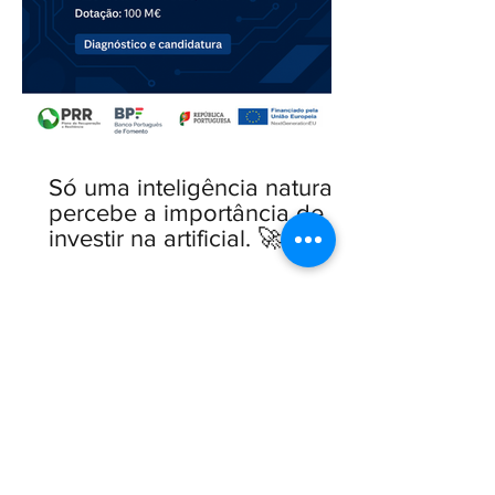
Só uma inteligência natural
percebe a importância de
investir na artificial. 🚀 Linha
IA para PME — novo Aviso
aberto.