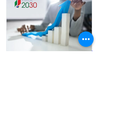
🚨 Portugal 2030 🚨– Avisos
abertos ou a abrir
brevemente
Tags
Assessoria
B.Plying overseas
BRANDING
COVID-19
Clientes
Competitividade
Consultoria
CrescmentoSustentado
Engagement
Focus&Alignment
Iapmei
Inovação
InovaçãoProdutiva
Investimento