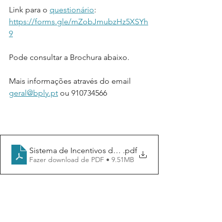
Link para o 
questionário
: 
https://forms.gle/mZobJmubzHz5XSYh
9
Pode consultar a Brochura abaixo.
Mais informações através do email 
geral@bply.pt
 ou 910734566
Sistema de Incentivos de Base Territorial_AIPAN_VFFF
.pdf
Fazer download de PDF • 9.51MB