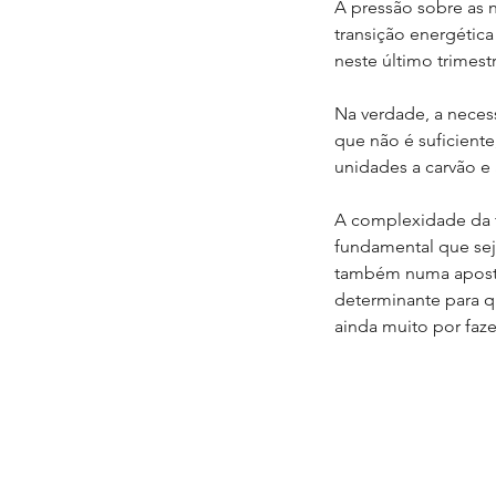
A pressão sobre as 
transição energétic
neste último trimest
Na verdade, a necess
que não é suficiente
unidades a carvão e 
A complexidade da t
fundamental que seja
também numa aposta c
determinante para qu
ainda muito por fazer