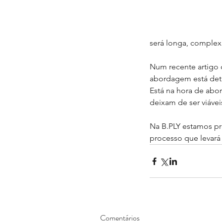
será longa, complexa
Num recente artigo
abordagem está deta
Está na hora de abo
deixam de ser viáveis
Na B.PLY estamos p
processo que levará
Comentários