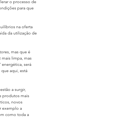
erar o processo de 
ondições para que 
ilíbrios na oferta 
ída da utilização de 
tores, mas que é 
z mais limpa, mas 
 energética, será 
 que aqui, está 
tão a surgir, 
 produtos mais 
ticos, novos 
r exemplo a 
bem como toda a 