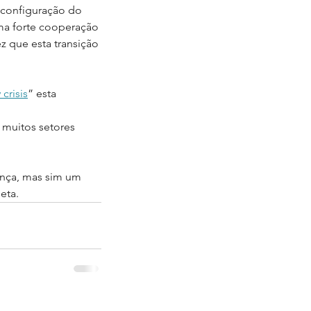
reconfiguração do 
uma forte cooperação 
z que esta transição 
crisis
” esta 
 muitos setores 
nça, mas sim um 
eta.