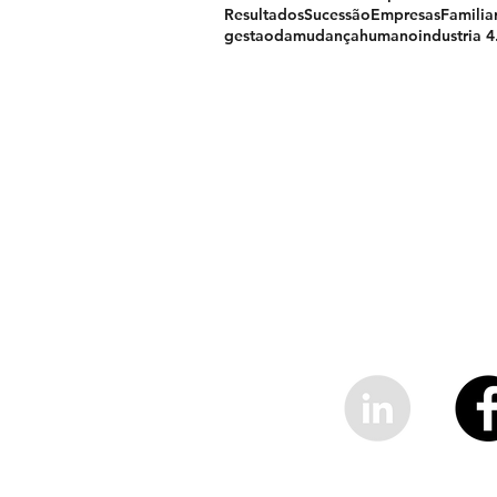
Resultados
SucessãoEmpresasFamilia
gestaodamudança
humano
industria 4