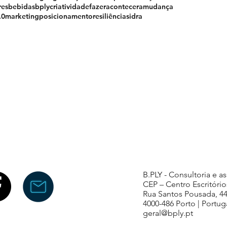
res
bebidas
bply
criatividade
fazeraconteceramudança
.0
marketing
posicionamento
resiliência
sidra
B.PLY - Consultoria e a
CEP – Centro Escritório
Rua Santos Pousada, 4
4000-486 Porto | Portug
geral@bply.pt