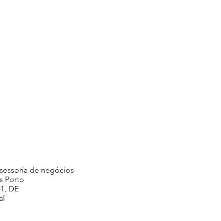
ssessoria de negócios
s Porto
41, DE
al