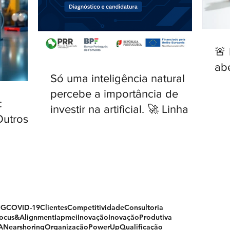
🚨
ab
Só uma inteligência natural
percebe a importância de
:
investir na artificial. 🚀 Linha IA
Outros
para PME — novo Aviso
aberto.
NG
COVID-19
Clientes
Competitividade
Consultoria
ocus&Alignment
Iapmei
Inovação
InovaçãoProdutiva
A
Nearshoring
Organização
PowerUp
Qualificação