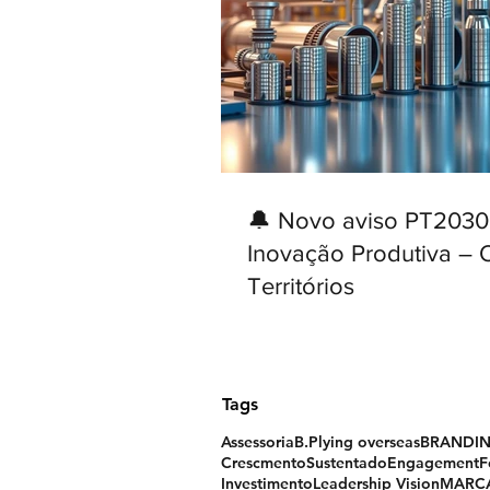
🔔 Novo aviso PT2030
Inovação Produtiva – 
Territórios
Tags
Assessoria
B.Plying overseas
BRANDI
CrescmentoSustentado
Engagement
F
Investimento
Leadership Vision
MARC