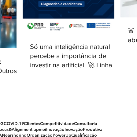
🚨
ab
Só uma inteligência natural
percebe a importância de
:
investir na artificial. 🚀 Linha IA
Outros
para PME — novo Aviso
aberto.
NG
COVID-19
Clientes
Competitividade
Consultoria
ocus&Alignment
Iapmei
Inovação
InovaçãoProdutiva
A
Nearshoring
Organização
PowerUp
Qualificação