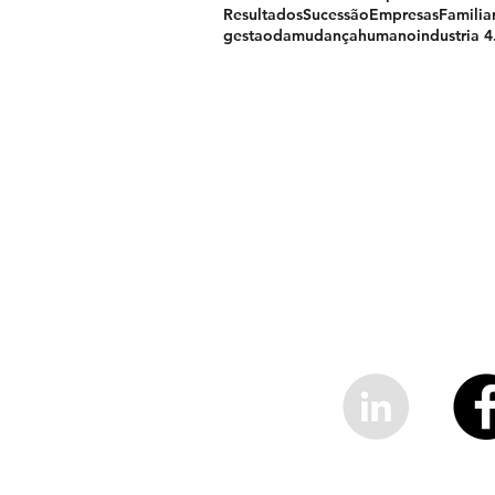
Resultados
SucessãoEmpresasFamilia
gestaodamudança
humano
industria 4