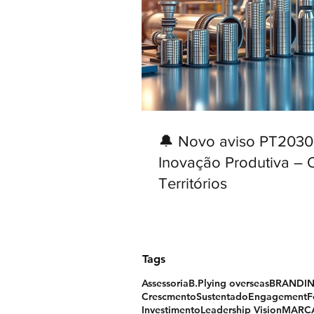
🔔 Novo aviso PT2030
Inovação Produtiva – 
Territórios
Tags
Assessoria
B.Plying overseas
BRANDI
CrescmentoSustentado
Engagement
F
Investimento
Leadership Vision
MARC