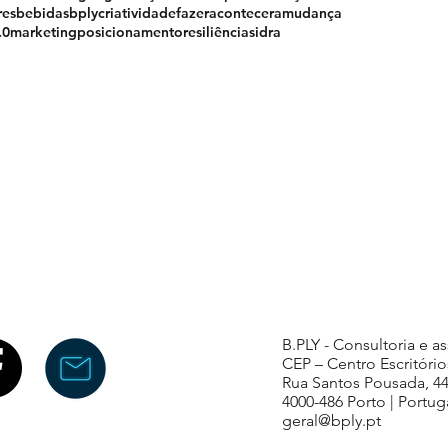
res
bebidas
bply
criatividade
fazeraconteceramudança
.0
marketing
posicionamento
resiliência
sidra
B.PLY - Consultoria e a
CEP – Centro Escritório
Rua Santos Pousada, 4
4000-486 Porto | Portug
geral@bply.pt