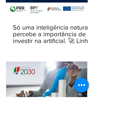
Só uma inteligência natural
percebe a importância de
investir na artificial. 🚀 Linha
IA para PME — novo Aviso
aberto.
🚨 Portugal 2030 🚨– Avisos