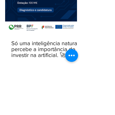
Só uma inteligência natural
percebe a importância de
investir na artificial. 🚀 Linha
IA para PME — novo Aviso
aberto.